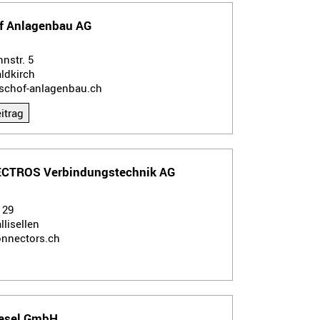
f Anlagenbau AG
nstr. 5
ldkirch
schof-anlagenbau.ch
itrag
CTROS Verbindungstechnik AG
. 29
llisellen
nnectors.ch
iesel GmbH