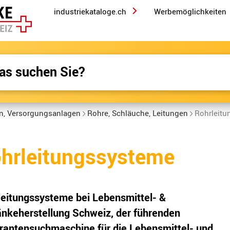
industriekataloge.ch
Werbemöglichkeiten
en, Versorgungsanlagen
Rohre, Schläuche, Leitungen
Rohrleitu
hrleitungssysteme
leitungssysteme bei Lebensmittel- &
änkeherstellung Schweiz, der führenden
erantensuchmaschine für die Lebensmittel- und