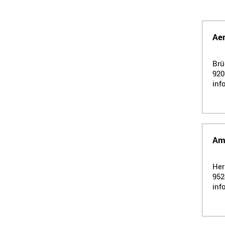
Ae
Brü
92
inf
Am
Her
95
inf