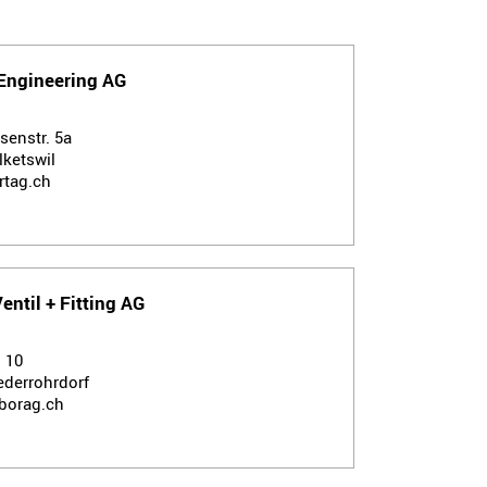
 Engineering AG
senstr. 5a
lketswil
rtag.ch
entil + Fitting AG
. 10
ederrohrdorf
borag.ch