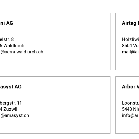
rni AG
Airtag
elstr. 8
Hölzliwi
05
Waldkirch
8604
Vo
o@aerni-waldkirch.ch
mail@ai
asyst AG
Arbor V
bergstr. 11
Loonstr
24
Zuzwil
5443
Ni
o@amasyst.ch
info@ar