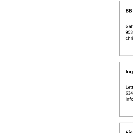
BB
Gäh
95
chr
In
Let
63
inf
Fi