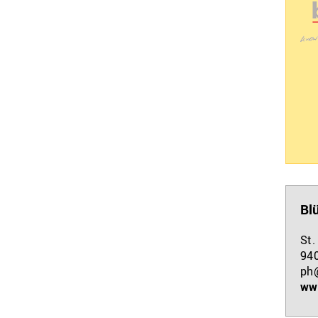
Bl
St.
94
ph
ww