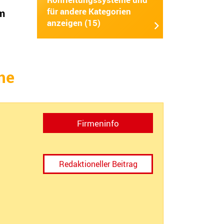
für andere Kategorien
em
anzeigen (15)
me
Firmeninfo
Redaktioneller Beitrag