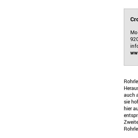
Cr
Moo
92
in
ww
Rohrle
Heraus
auch a
sie ho
hier a
entspr
Zweite
Rohrle