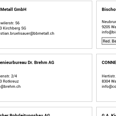
 Metall GmbH
Bischo
Neubrun
wilerstr. 56
9205
Wa
33
Kirchberg SG
info@bi
istian.bruelisauer@bbmetall.ch
Red. Be
genieurbureau Dr. Brehm AG
CONNE
tenstr. 2/4
Hertistr
43
Rotkreuz
8304
Wa
o@brehm.ch
info@co
scher Rohrleitungsbau AG
G.A. K