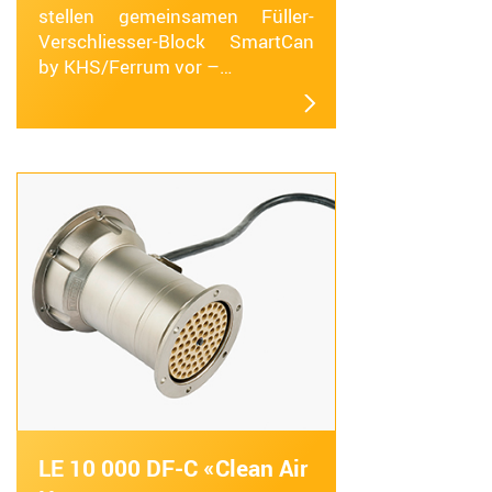
stellen gemeinsamen Füller-
Verschliesser-Block SmartCan
by KHS/Ferrum vor –…
LE 10 000 DF-C «Clean Air