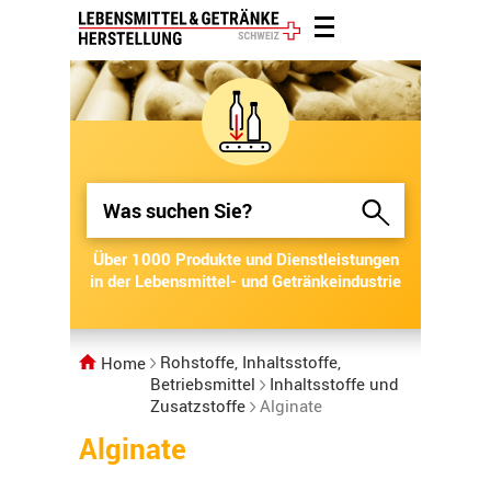
Über 1000 Produkte und Dienstleistungen
Über 1000 Produkte und Dienstleistungen
in der Lebensmittel- und Getränkeindustrie
in der Lebensmittel- und Getränkeindustrie
Rohstoffe, Inhaltsstoffe,
Home
Betriebsmittel
Inhaltsstoffe und
Zusatzstoffe
Alginate
Alginate