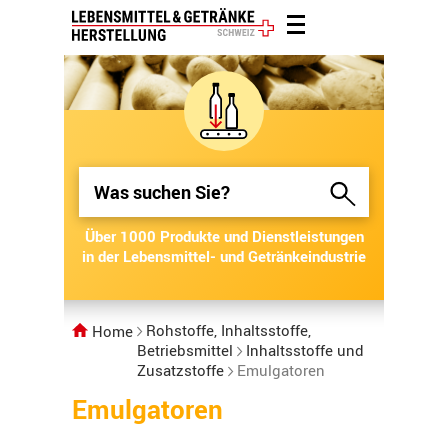
Über 1000 Produkte und Dienstleistungen
Über 1000 Produkte und Dienstleistungen
in der Lebensmittel- und Getränkeindustrie
in der Lebensmittel- und Getränkeindustrie
Rohstoffe, Inhaltsstoffe,
Home
Betriebsmittel
Inhaltsstoffe und
Zusatzstoffe
Emulgatoren
Emulgatoren