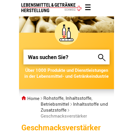
Über 1000 Produkte und Dienstleistungen
Über 1000 Produkte und Dienstleistungen
in der Lebensmittel- und Getränkeindustrie
in der Lebensmittel- und Getränkeindustrie
Rohstoffe, Inhaltsstoffe,
Home
Betriebsmittel
Inhaltsstoffe und
Zusatzstoffe
Geschmacksverstärker
Geschmacksverstärker