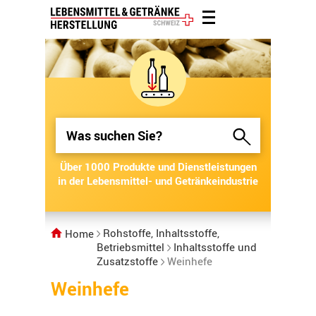
Über 1000 Produkte und Dienstleistungen
Über 1000 Produkte und Dienstleistungen
in der Lebensmittel- und Getränkeindustrie
in der Lebensmittel- und Getränkeindustrie
Rohstoffe, Inhaltsstoffe,
Home
Betriebsmittel
Inhaltsstoffe und
Zusatzstoffe
Weinhefe
Weinhefe