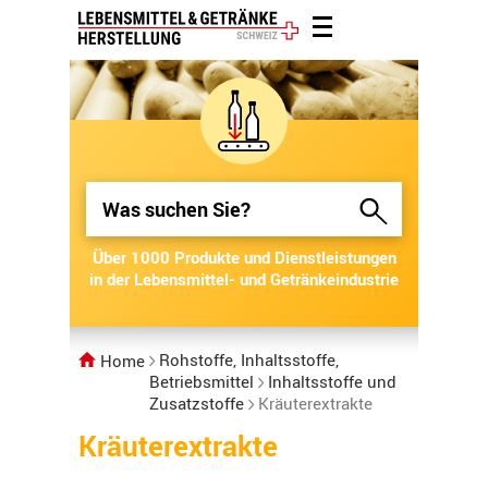
Über 1000 Produkte und Dienstleistungen
Über 1000 Produkte und Dienstleistungen
in der Lebensmittel- und Getränkeindustrie
in der Lebensmittel- und Getränkeindustrie
Rohstoffe, Inhaltsstoffe,
Home
Betriebsmittel
Inhaltsstoffe und
Zusatzstoffe
Kräuterextrakte
Kräuterextrakte