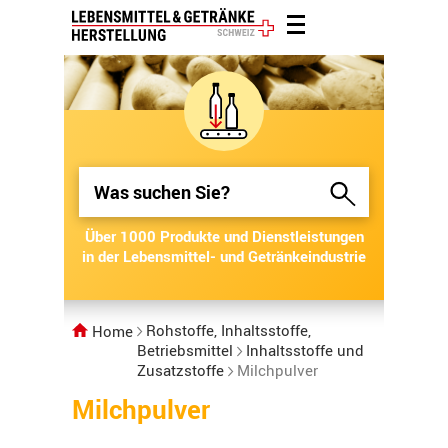
Über 1000 Produkte und Dienstleistungen
Über 1000 Produkte und Dienstleistungen
in der Lebensmittel- und Getränkeindustrie
in der Lebensmittel- und Getränkeindustrie
Rohstoffe, Inhaltsstoffe,
Home
Betriebsmittel
Inhaltsstoffe und
Zusatzstoffe
Milchpulver
Milchpulver