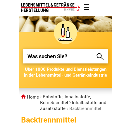
Über 1000 Produkte und Dienstleistungen
Über 1000 Produkte und Dienstleistungen
in der Lebensmittel- und Getränkeindustrie
in der Lebensmittel- und Getränkeindustrie
Rohstoffe, Inhaltsstoffe,
Home
Betriebsmittel
Inhaltsstoffe und
Zusatzstoffe
Backtrennmittel
Backtrennmittel