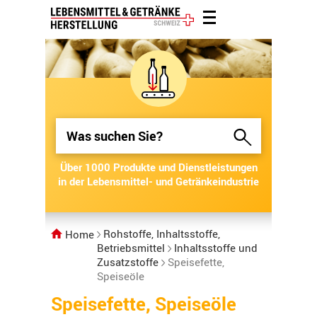
Über 1000 Produkte und Dienstleistungen
Über 1000 Produkte und Dienstleistungen
in der Lebensmittel- und Getränkeindustrie
in der Lebensmittel- und Getränkeindustrie
Rohstoffe, Inhaltsstoffe,
Home
Betriebsmittel
Inhaltsstoffe und
Zusatzstoffe
Speisefette,
Speiseöle
Speisefette, Speiseöle