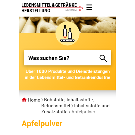
Über 1000 Produkte und Dienstleistungen
Über 1000 Produkte und Dienstleistungen
in der Lebensmittel- und Getränkeindustrie
in der Lebensmittel- und Getränkeindustrie
Rohstoffe, Inhaltsstoffe,
Home
Betriebsmittel
Inhaltsstoffe und
Zusatzstoffe
Apfelpulver
Apfelpulver