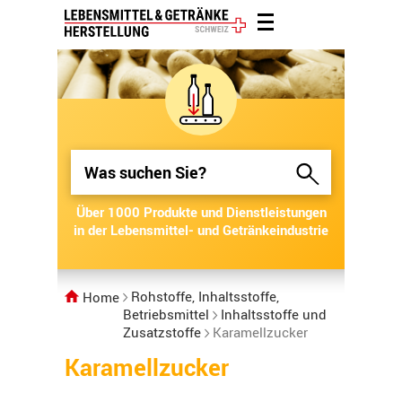
Über 1000 Produkte und Dienstleistungen
Über 1000 Produkte und Dienstleistungen
in der Lebensmittel- und Getränkeindustrie
in der Lebensmittel- und Getränkeindustrie
Rohstoffe, Inhaltsstoffe,
Home
Betriebsmittel
Inhaltsstoffe und
Zusatzstoffe
Karamellzucker
Karamellzucker