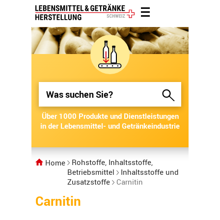
Über 1000 Produkte und Dienstleistungen
Über 1000 Produkte und Dienstleistungen
in der Lebensmittel- und Getränkeindustrie
in der Lebensmittel- und Getränkeindustrie
Rohstoffe, Inhaltsstoffe,
Home
Betriebsmittel
Inhaltsstoffe und
Zusatzstoffe
Carnitin
Carnitin